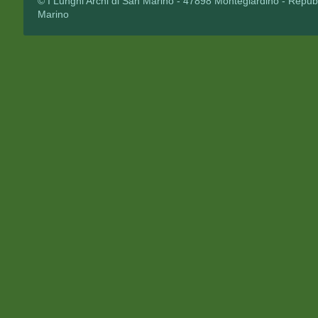
© I Lunghi Archi di San Marino - 47898 Montegiardino - Repub
Marino