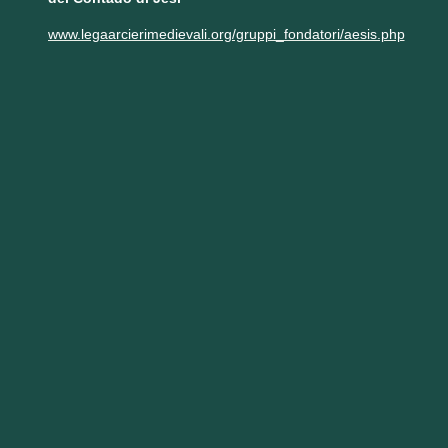
www.legaarcierimedievali.org/gruppi_fondatori/aesis.php